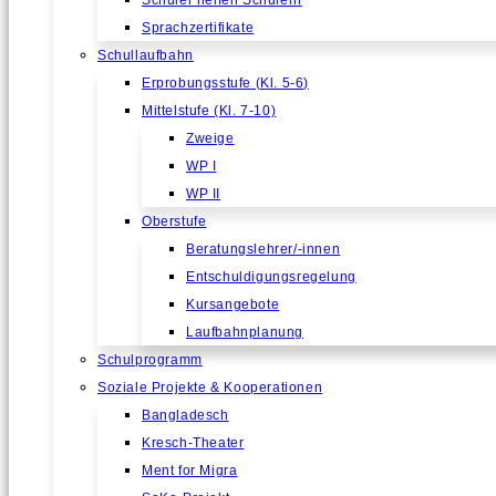
Schüler helfen Schülern
Sprachzertifikate
Schullaufbahn
Erprobungsstufe (Kl. 5-6)
Mittelstufe (Kl. 7-10)
Zweige
WP I
WP II
Oberstufe
Beratungslehrer/-innen
Entschuldigungsregelung
Kursangebote
Laufbahnplanung
Schulprogramm
Soziale Projekte & Kooperationen
Bangladesch
Kresch-Theater
Ment for Migra