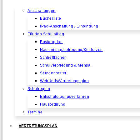
Anschaffungen
Bücherliste
iPad-Anschaffung / Einbindung
Für den Schulalltag
Busfahrplan
Nachmittagsbetreuung/Kinderzeit
Schließfächer
Schulverpflegung & Mensa
Stundenraster
WebUntis/Vertretungsplan
Schulregeln
Entschuldigungsverfahren
Hausordnung
Termine
VERTRETUNGSPLAN