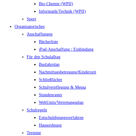
Bio-Chemie (WPII)
Informatik/Technik (WPII)
Sport
Organisatorisches
Anschaffungen
Bücherliste
iPad-Anschaffung / Einbindung
Für den Schulalltag
Busfahrplan
Nachmittagsbetreuung/Kinderzeit
Schließfächer
Schulverpflegung & Mensa
Stundenraster
WebUntis/Vertretungsplan
Schulregeln
Entschuldigungsverfahren
Hausordnung
Termine