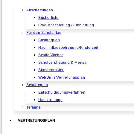
Anschaffungen
Bücherliste
iPad-Anschaffung / Einbindung
Für den Schulalltag
Busfahrplan
Nachmittagsbetreuung/Kinderzeit
Schließfächer
Schulverpflegung & Mensa
Stundenraster
WebUntis/Vertretungsplan
Schulregeln
Entschuldigungsverfahren
Hausordnung
Termine
VERTRETUNGSPLAN