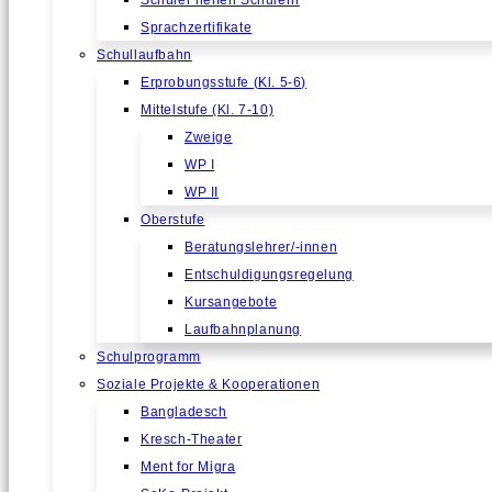
Schüler helfen Schülern
Sprachzertifikate
Schullaufbahn
Erprobungsstufe (Kl. 5-6)
Mittelstufe (Kl. 7-10)
Zweige
WP I
WP II
Oberstufe
Beratungslehrer/-innen
Entschuldigungsregelung
Kursangebote
Laufbahnplanung
Schulprogramm
Soziale Projekte & Kooperationen
Bangladesch
Kresch-Theater
Ment for Migra