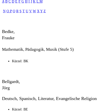
A
B
C
D
E
F
G
H
I
J
K
L
M
N
O
P
Q
R
S
T
U
V
W
X
Y
Z
Bedke,
Frauke
Mathematik, Pädagogik, Musik (Stufe 5)
Kürzel: BK
Bellgardt,
Jörg
Deutsch, Spanisch, Literatur, Evangelische Religion
Kürzel: BE