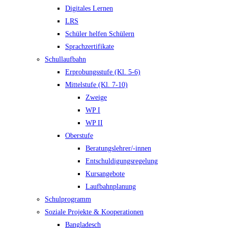
Digitales Lernen
LRS
Schüler helfen Schülern
Sprachzertifikate
Schullaufbahn
Erprobungsstufe (Kl. 5-6)
Mittelstufe (Kl. 7-10)
Zweige
WP I
WP II
Oberstufe
Beratungslehrer/-innen
Entschuldigungsregelung
Kursangebote
Laufbahnplanung
Schulprogramm
Soziale Projekte & Kooperationen
Bangladesch