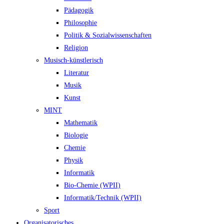
Pädagogik
Philosophie
Politik & Sozialwissenschaften
Religion
Musisch-künstlerisch
Literatur
Musik
Kunst
MINT
Mathematik
Biologie
Chemie
Physik
Informatik
Bio-Chemie (WPII)
Informatik/Technik (WPII)
Sport
Organisatorisches