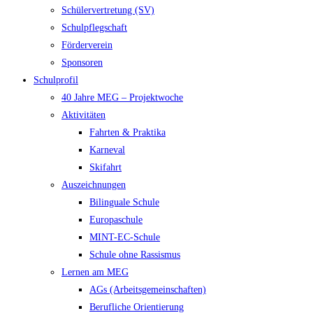
Schülervertretung (SV)
Schulpflegschaft
Förderverein
Sponsoren
Schulprofil
40 Jahre MEG – Projektwoche
Aktivitäten
Fahrten & Praktika
Karneval
Skifahrt
Auszeichnungen
Bilinguale Schule
Europaschule
MINT-EC-Schule
Schule ohne Rassismus
Lernen am MEG
AGs (Arbeitsgemeinschaften)
Berufliche Orientierung