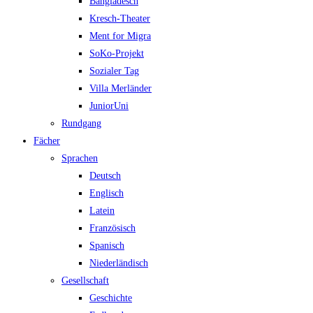
Bangladesch
Kresch-Theater
Ment for Migra
SoKo-Projekt
Sozialer Tag
Villa Merländer
JuniorUni
Rundgang
Fächer
Sprachen
Deutsch
Englisch
Latein
Französisch
Spanisch
Niederländisch
Gesellschaft
Geschichte