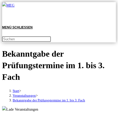
Zum
Inhalt
springen
MENÜ
SCHLIESSEN
Diese
Press
Website
Escape
Bekanntgabe der
durchsuchen
to
close
Prüfungstermine im 1. bis 3.
the
search
Fach
panel.
Start
>
Veranstaltungen
>
Bekanntgabe der Prüfungstermine im 1. bis 3. Fach