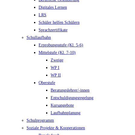
Digitales Lernen
LRS
Schüler helfen Schülern
Sprachzertifikate
Schullaufbahn
Erprobungsstufe (Kl. 5-6)
Mittelstufe (Kl. 7-10)
Zweige
WP I
WP II
Oberstufe
Beratungslehrer/-innen
Entschuldigungsregelung
Kursangebote
Laufbahnplanung
Schulprogramm
Soziale Projekte & Kooperationen