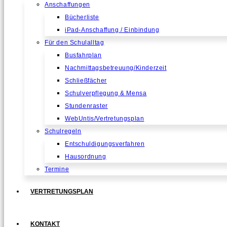
Anschaffungen
Bücherliste
iPad-Anschaffung / Einbindung
Für den Schulalltag
Busfahrplan
Nachmittagsbetreuung/Kinderzeit
Schließfächer
Schulverpflegung & Mensa
Stundenraster
WebUntis/Vertretungsplan
Schulregeln
Entschuldigungsverfahren
Hausordnung
Termine
VERTRETUNGSPLAN
KONTAKT