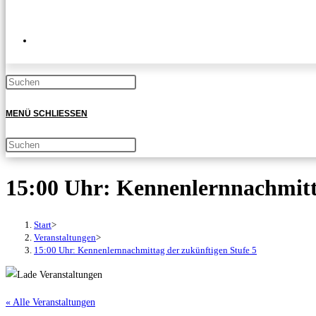
WEBSITE-
Press
SUCHE
Escape
MENÜ
SCHLIESSEN
to
UMSCHALTEN
close
Diese
Press
the
Website
Escape
search
durchsuchen
to
15:00 Uhr: Kennenlernnachmitta
panel.
close
the
Start
>
search
Veranstaltungen
>
15:00 Uhr: Kennenlernnachmittag der zukünftigen Stufe 5
panel.
« Alle Veranstaltungen