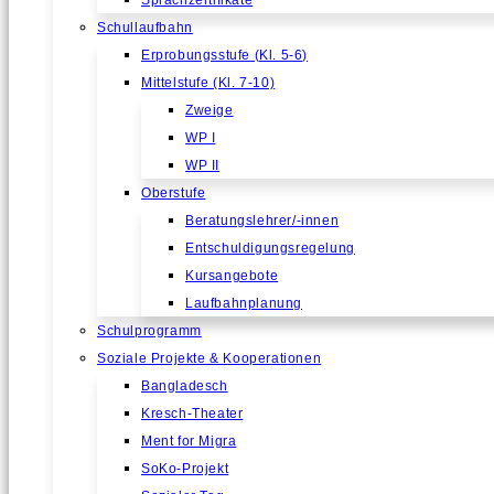
Sprachzertifikate
Schullaufbahn
Erprobungsstufe (Kl. 5-6)
Mittelstufe (Kl. 7-10)
Zweige
WP I
WP II
Oberstufe
Beratungslehrer/-innen
Entschuldigungsregelung
Kursangebote
Laufbahnplanung
Schulprogramm
Soziale Projekte & Kooperationen
Bangladesch
Kresch-Theater
Ment for Migra
SoKo-Projekt