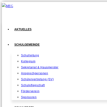
Zum
Inhalt
springen
AKTUELLES
SCHULGEMEINDE
Schulleitung
Kollegium
Sekretariat & Hausmeister
Ansprechpersonen
Schülervertretung (SV)
Schulpflegschaft
Förderverein
Sponsoren