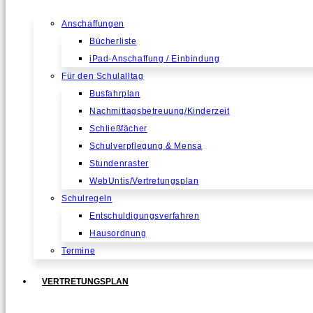
Anschaffungen
Bücherliste
iPad-Anschaffung / Einbindung
Für den Schulalltag
Busfahrplan
Nachmittagsbetreuung/Kinderzeit
Schließfächer
Schulverpflegung & Mensa
Stundenraster
WebUntis/Vertretungsplan
Schulregeln
Entschuldigungsverfahren
Hausordnung
Termine
VERTRETUNGSPLAN