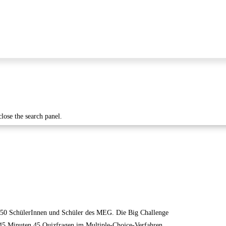
close the search panel.
 250 SchülerInnen und Schüler des MEG.
Die Big Challenge
n 45 Minuten 45 Quizfragen im Multiple-Choice-Verfahren