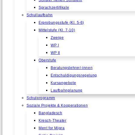
Schüler helfen Schülern
Sprachzertifikate
Schullaufbahn
Erprobungsstufe (Kl. 5-6)
Mittelstufe (Kl. 7-10)
Zweige
WP I
WP II
Oberstufe
Beratungslehrer/-innen
Entschuldigungsregelung
Kursangebote
Laufbahnplanung
Schulprogramm
Soziale Projekte & Kooperationen
Bangladesch
Kresch-Theater
Ment for Migra