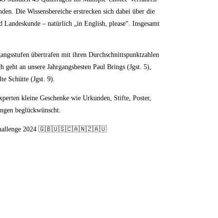
nden. Die Wissensbereiche erstrecken sich dabei über die
 Landeskunde – natürlich „in English, please“. Insgesamt
gangsstufen übertrafen mit ihren Durchschnittspunktzahlen
 geht an unsere Jahrgangsbesten Paul Brings (Jgst. 5),
lte Schütte (Jgst. 9).
perten kleine Geschenke wie Urkunden, Stifte, Poster,
tungen beglückwünscht.
g Challenge 2024 🇬🇧🇺🇸🇨🇦🇳🇿🇦🇺