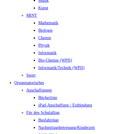
Musik
Kunst
MINT
Mathematik
Biologie
Chemie
Physik
Informatik
Bio-Chemie (WPII)
Informatik/Technik (WPII)
Sport
Organisatorisches
Anschaffungen
Bücherliste
iPad-Anschaffung / Einbindung
Für den Schulalltag
Busfahrplan
Nachmittagsbetreuung/Kinderzeit