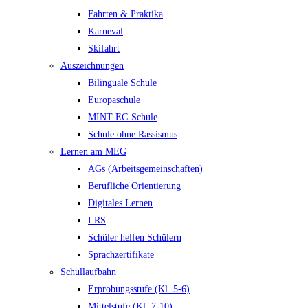
Fahrten & Praktika
Karneval
Skifahrt
Auszeichnungen
Bilinguale Schule
Europaschule
MINT-EC-Schule
Schule ohne Rassismus
Lernen am MEG
AGs (Arbeitsgemeinschaften)
Berufliche Orientierung
Digitales Lernen
LRS
Schüler helfen Schülern
Sprachzertifikate
Schullaufbahn
Erprobungsstufe (Kl. 5-6)
Mittelstufe (Kl. 7-10)