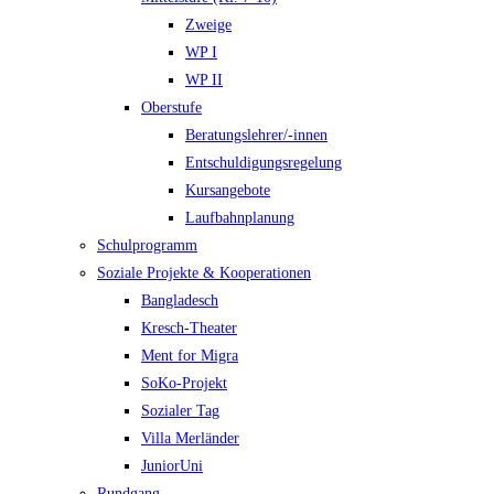
Zweige
WP I
WP II
Oberstufe
Beratungslehrer/-innen
Entschuldigungsregelung
Kursangebote
Laufbahnplanung
Schulprogramm
Soziale Projekte & Kooperationen
Bangladesch
Kresch-Theater
Ment for Migra
SoKo-Projekt
Sozialer Tag
Villa Merländer
JuniorUni
Rundgang