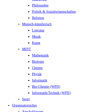
Philosophie
Politik & Sozialwissenschaften
Religion
Musisch-künstlerisch
Literatur
Musik
Kunst
MINT
Mathematik
Biologie
Chemie
Physik
Informatik
Bio-Chemie (WPII)
Informatik/Technik (WPII)
Sport
Organisatorisches
Anschaffungen