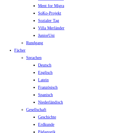
Ment for Migra
SoKo-Projekt
Sozialer Tag
Villa Merländer
JuniorUni
Rundgang
Fächer
Sprachen
Deutsch
Englisch
Latein
Französisch
Spanisch
Niederländisch
Gesellschaft
Geschichte
Erdkunde
Pädagogik