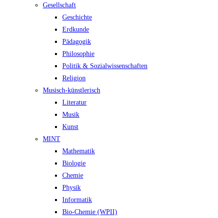
Gesellschaft
Geschichte
Erdkunde
Pädagogik
Philosophie
Politik & Sozialwissenschaften
Religion
Musisch-künstlerisch
Literatur
Musik
Kunst
MINT
Mathematik
Biologie
Chemie
Physik
Informatik
Bio-Chemie (WPII)