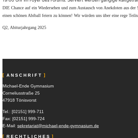
DIE Chance auf ein Wiedersehen und zum Austausch von Anekdoten aus der S
einen schönen Abiball feiern zu können! Wir würden uns über eine rege Teil
Q2, Abiturjahrgang 2025
ANSCHRIFT
Michael-Ende Gymnasium
Corneliusstraße 25
47918 Tönisvorst
Tel.: [02151]
999-711
Fax: [02151]
999-724
E-Mail:
sekretariat@michael-ende-gymnasium.de
RECHTLICHES