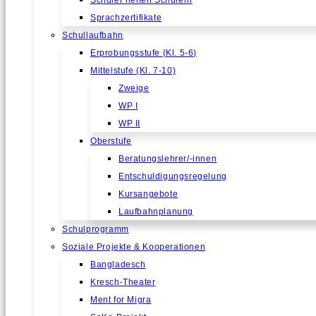
Schüler helfen Schülern
Sprachzertifikate
Schullaufbahn
Erprobungsstufe (Kl. 5-6)
Mittelstufe (Kl. 7-10)
Zweige
WP I
WP II
Oberstufe
Beratungslehrer/-innen
Entschuldigungsregelung
Kursangebote
Laufbahnplanung
Schulprogramm
Soziale Projekte & Kooperationen
Bangladesch
Kresch-Theater
Ment for Migra