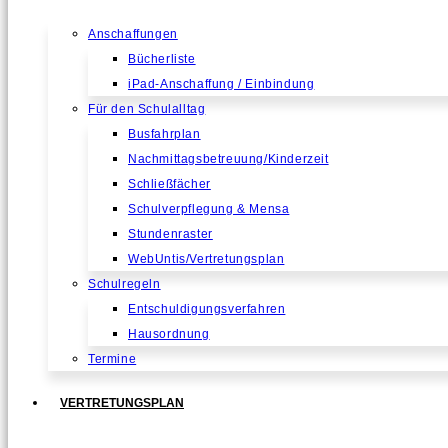
Anschaffungen
Bücherliste
iPad-Anschaffung / Einbindung
Für den Schulalltag
Busfahrplan
Nachmittagsbetreuung/Kinderzeit
Schließfächer
Schulverpflegung & Mensa
Stundenraster
WebUntis/Vertretungsplan
Schulregeln
Entschuldigungsverfahren
Hausordnung
Termine
VERTRETUNGSPLAN