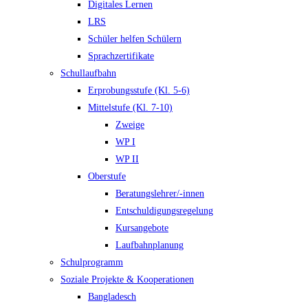
Digitales Lernen
LRS
Schüler helfen Schülern
Sprachzertifikate
Schullaufbahn
Erprobungsstufe (Kl. 5-6)
Mittelstufe (Kl. 7-10)
Zweige
WP I
WP II
Oberstufe
Beratungslehrer/-innen
Entschuldigungsregelung
Kursangebote
Laufbahnplanung
Schulprogramm
Soziale Projekte & Kooperationen
Bangladesch