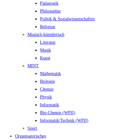
Pädagogik
Philosophie
Politik & Sozialwissenschaften
Religion
Musisch-künstlerisch
Literatur
Musik
Kunst
MINT
Mathematik
Biologie
Chemie
Physik
Informatik
Bio-Chemie (WPII)
Informatik/Technik (WPII)
Sport
Organisatorisches